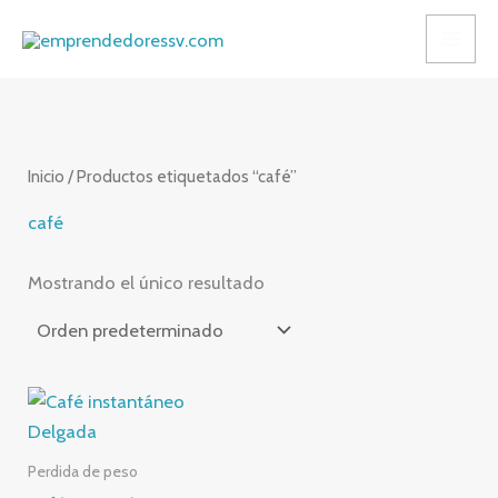
Ir
9
3
al
p
p
contenido
r
r
o
o
d
d
Inicio
/ Productos etiquetados “café”
u
u
café
c
c
t
t
Mostrando el único resultado
o
o
s
s
Perdida de peso