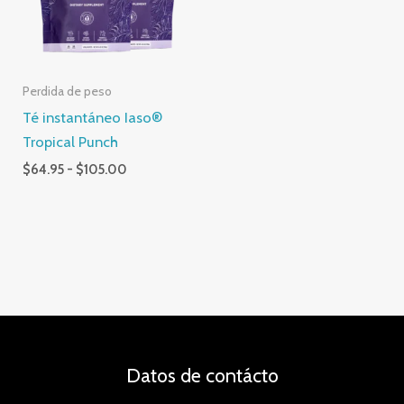
$105.00
Perdida de peso
Té instantáneo Iaso®
Tropical Punch
$
64.95
-
$
105.00
Datos de contácto