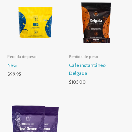
Perdida de peso
Perdida de peso
NRG
Café instantáneo
Delgada
$
99.95
$
105.00
Rango
de
precios:
desde
$64.95
hasta